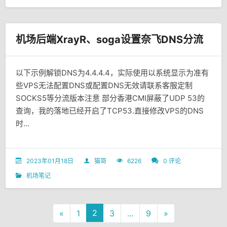
机场后端XrayR、soga设置奈飞DNS分流
以下示例解锁DNS为4.4.4.4，实际使用以系统显示为准有
些VPS无法配置DNS或配置DNS无效请联系客服定制
SOCKS5等分流版本注意 部分香港CMI屏蔽了UDP 53的
查询，我的落地已经开启了TCP53.直接修改VPS的DNS
时...
2023年01月18日
猫哥
6226
0 评论
机场笔记
2
«
1
3
...
9
»